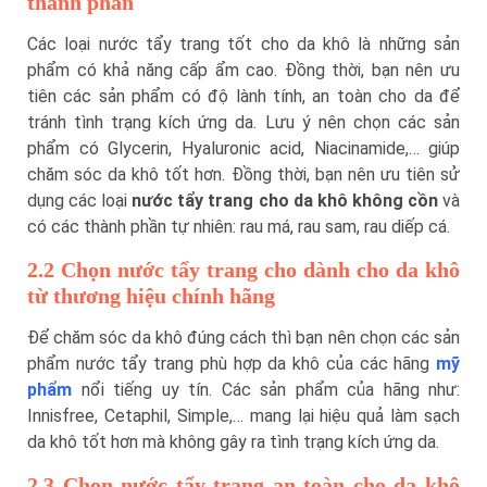
thành phần
Các loại nước tẩy trang tốt cho da khô là những sản
phẩm có khả năng cấp ẩm cao. Đồng thời, bạn nên ưu
tiên các sản phẩm có độ lành tính, an toàn cho da để
tránh tình trạng kích ứng da. Lưu ý nên chọn các sản
phẩm có Glycerin, Hyaluronic acid, Niacinamide,… giúp
chăm sóc da khô tốt hơn. Đồng thời, bạn nên ưu tiên sử
dụng các loại
nước tẩy trang cho da khô không cồn
và
có các thành phần tự nhiên: rau má, rau sam, rau diếp cá.
2.2 Chọn nước tẩy trang cho dành cho da khô
từ thương hiệu chính hãng
Để chăm sóc da khô đúng cách thì bạn nên chọn các sản
phẩm nước tẩy trang phù hợp da khô của các hãng
mỹ
phẩm
nổi tiếng uy tín. Các sản phẩm của hãng như:
Innisfree, Cetaphil, Simple,… mang lại hiệu quả làm sạch
da khô tốt hơn mà không gây ra tình trạng kích ứng da.
2.3 Chọn nước tẩy trang an toàn cho da khô