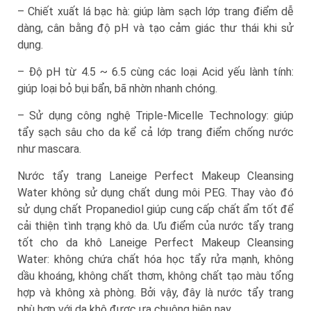
– Chiết xuất lá bạc hà: giúp làm sạch lớp trang điểm dễ
dàng, cân bằng độ pH và tạo cảm giác thư thái khi sử
dụng.
– Độ pH từ 4.5 ~ 6.5 cùng các loại Acid yếu lành tính:
giúp loại bỏ bụi bẩn, bã nhờn nhanh chóng.
– Sử dụng công nghệ Triple-Micelle Technology: giúp
tẩy sạch sâu cho da kể cả lớp trang điểm chống nước
như mascara.
Nước tẩy trang Laneige Perfect Makeup Cleansing
Water không sử dụng chất dung môi PEG. Thay vào đó
sử dụng chất Propanediol giúp cung cấp chất ẩm tốt để
cải thiện tình trạng khô da. Ưu điểm của nước tẩy trang
tốt cho da khô Laneige Perfect Makeup Cleansing
Water: không chứa chất hóa học tẩy rửa mạnh, không
dầu khoáng, không chất thơm, không chất tạo màu tổng
hợp và không xà phòng. Bởi vậy, đây là nước tẩy trang
phù hợp với da khô được ưa chuộng hiện nay.