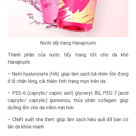
Nước tẩy trang Hanajirushi
Thành phần của nước tẩy trang tốt cho da khô
Hanajirushi:
– Natri hyaluronate (HA): giúp làm sạch bã nhờn tồn đọng
ở lỗ chân lông, cải thiện tình trạng mụn trên da.
– PEG-6 (caprylic/ capric axit) glyceryl, BG, PEG-7 (acid
caprylic/ caprylic) guriserizu, thủy phân collagen: giúp
dưỡng ẩm cho da mềm mịn hơn.
– Chiết xuất nha đam: giúp làm sạch hiệu quả để bạn có
làn da khỏe mạnh.