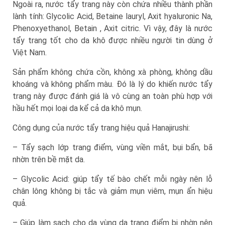
Ngoài ra, nước tẩy trang này còn chứa nhiều thành phần
lành tính: Glycolic Acid, Betaine lauryl, Axit hyaluronic Na,
Phenoxyethanol, Betain , Axit citric. Vì vậy, đây là nước
tẩy trang tốt cho da khô được nhiều người tin dùng ở
Việt Nam.
Sản phẩm không chứa cồn, không xà phòng, không dầu
khoáng và không phẩm màu. Đó là lý do khiến nước tẩy
trang này được đánh giá là vô cùng an toàn phù hợp với
hầu hết mọi loại da kể cả da khô mụn.
Công dụng của nước tẩy trang hiệu quả Hanajirushi:
– Tẩy sạch lớp trang điểm, vùng viền mắt, bụi bẩn, bã
nhờn trên bề mặt da.
– Glycolic Acid: giúp tẩy tế bào chết mỗi ngày nên lỗ
chân lông không bị tắc và giảm mụn viêm, mụn ẩn hiệu
quả.
– Giúp làm sạch cho da vùng da trang điểm bị nhờn nên