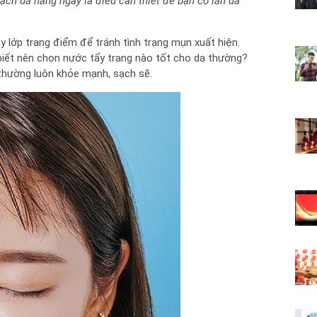
ch da hằng ngày là điều cần thiết để bạn có làn da
ay lớp trang điểm để tránh tình trạng mụn xuất hiện.
 biết nên chọn nước tẩy trang nào tốt cho da thường?
 thường luôn khỏe mạnh, sạch sẽ.