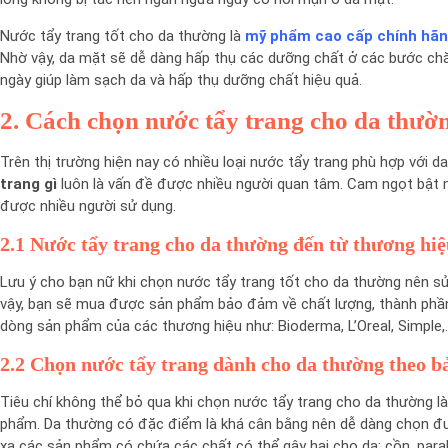
Nước tẩy trang tốt cho da thường là
mỹ phẩm cao cấp chính hã
Nhờ vậy, da mặt sẽ dễ dàng hấp thụ các dưỡng chất ở các bước chă
ngày giúp làm sạch da và hấp thụ dưỡng chất hiệu quả.
2. Cách chọn nước tẩy trang cho da thườn
Trên thị trường hiện nay có nhiều loại nước tẩy trang phù hợp với da
trang gì
luôn là vấn đề được nhiều người quan tâm. Cam ngọt bật m
được nhiều người sử dụng.
2.1 Nước tẩy trang cho da thường đến từ thương hiệ
Lưu ý cho bạn nữ khi chọn nước tẩy trang tốt cho da thường nên s
vậy, bạn sẽ mua được sản phẩm bảo đảm về chất lượng, thành phầ
dòng sản phẩm của các thương hiệu như: Bioderma, L’Oreal, Simple
2.2 Chọn nước tẩy trang dành cho da thường theo b
Tiêu chí không thể bỏ qua khi chọn nước tẩy trang cho da thường 
phẩm. Da thường có đặc điểm là khá cân bằng nên dễ dàng chọn đượ
xa các sản phẩm có chứa các chất có thể gây hại cho da: cồn, para