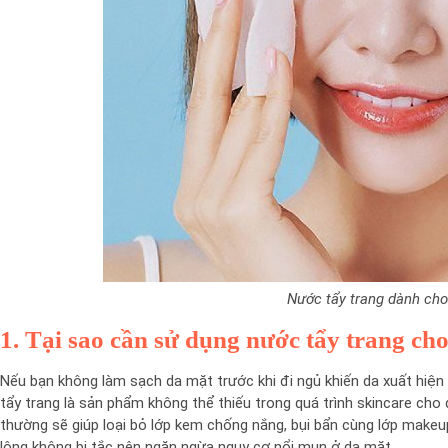
Nước tẩy trang dành cho
1. Tại sao cần sử dụng nước tẩy trang ch
Nếu bạn không làm sạch da mặt trước khi đi ngủ khiến da xuất hiện 
tẩy trang là sản phẩm không thể thiếu trong quá trình skincare ch
thường sẽ giúp loại bỏ lớp kem chống nắng, bụi bẩn cùng lớp make
lông không bị tắc nên ngăn ngừa nguy cơ nổi mụn ở da mặt.