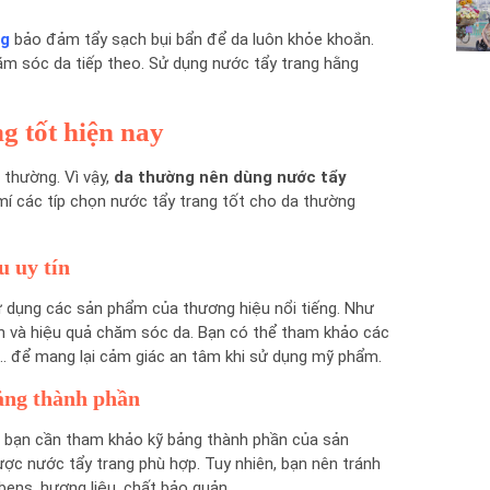
ng
bảo đảm tẩy sạch bụi bẩn để da luôn khỏe khoắn.
m sóc da tiếp theo. Sử dụng nước tẩy trang hằng
g tốt hiện nay
 thường. Vì vậy,
da thường nên dùng nước tẩy
í các típ chọn nước tẩy trang tốt cho da thường
u uy tín
ử dụng các sản phẩm của thương hiệu nổi tiếng. Như
n và hiệu quả chăm sóc da. Bạn có thể tham khảo các
,… để mang lại cảm giác an tâm khi sử dụng mỹ phẩm.
ảng thành phần
là bạn cần tham khảo kỹ bảng thành phần của sản
c nước tẩy trang phù hợp. Tuy nhiên, bạn nên tránh
bens, hương liệu, chất bảo quản,…