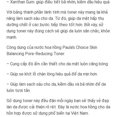
– Xanthan Gum: giúp điều tiết bã nhờn, kiềm dầu hiệu quả.
Với bảng thành phần lành tính mà toner này mang lại khả
năng làm sạch sâu cho da. Từ đó, giúp da mặt hấp thụ
dưỡng chất ở các bước tiếp theo tốt hơn. Bởi vậy, sử
dụng toner này đúng cách sẽ giúp da luôn săn chắc, khỏe
mạnh.
Công dụng của nước hoa hồng Paula’s Choice Skin
Balancing Pore-Reducing Toner:
– Cung cấp độ ẩm cần thiết cho da mặt luôn căng bóng
– Giúp se khít lỗ chân lông hiệu quả để da mịn hơn.
– Giúp làm sạch sâu cho da, kiềm dầu và bã nhờn để da
luôn tươi tắn.
Sử dụng toner này đều đặn mỗi ngày bạn sẽ thấy vẻ đẹp
làn da được cải thiện rõ rệt. Đây là nước hoa hồng cho da
hỗn hợp được sử dụng phổ biến tại Việt Nam.