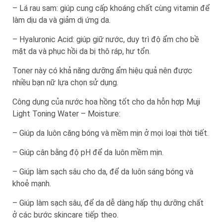
– Lá rau sam: giúp cung cấp khoáng chất cùng vitamin để
làm dịu da và giảm dị ứng da.
– Hyaluronic Acid: giúp giữ nước, duy trì độ ẩm cho bề
mặt da và phục hồi da bị thô ráp, hư tổn.
Toner này có khả năng dưỡng ẩm hiệu quả nên được
nhiều bạn nữ lựa chọn sử dụng.
Công dụng của nước hoa hồng tốt cho da hỗn hợp Muji
Light Toning Water – Moisture:
– Giúp da luôn căng bóng và mềm mịn ở mọi loại thời tiết.
– Giúp cân bằng độ pH để da luôn mềm mịn.
– Giúp làm sạch sâu cho da, để da luôn sáng bóng và
khoẻ mạnh.
– Giúp làm sạch sâu, để da dễ dàng hấp thụ dưỡng chất
ở các bước skincare tiếp theo.