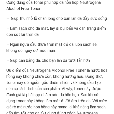
Công dụng của toner phù hợp da hỗn hợp Neutrogena
Alcohol Free Toner:
– Giúp thu nhỏ lỗ chân lông cho bạn làn da đầy sức sống.
– Làm sạch cho da mặt, lấy đi bụi bẩn và cặn trang điểm
còn sót lại trên da.
– Ngăn ngừa dầu thừa trên mặt để da luôn sạch sẽ,
không có nguy cơ mọc mụn.
– Giúp cân bằng da, cho bạn làn da tươi tắn hơn.
Ưu điểm của Neutrogena Alcohol Free Toner là nước hoa
hồng này không chứa cồn, không hương liệu. Đồng thời,
toner này có nguồn gốc thiên nhiên và không dầu tạo
nên sự lành tính của sản phẩm. Vì vậy, toner này được
đánh giá là phù hợp chăm sóc da hỗn hợp. Sau khi sử
dụng toner này không làm mất đi độ ẩm trên da. Với mức
giá rẻ mà nước hoa hồng này mang lại khả năng làm sạch,
cấp ẩm tốt cho da. Sử dụng đúng cách Neutrogena