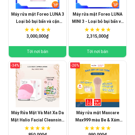
Máy rửa mặt Foreo LUNA 3
Máy rửa mặt Foreo LUNA
Loại bỏ bụi bẩn và cặn
MINI 3 - Loại bỏ bụi bẩn và
trang điểm chỉ trong 30s -
cặn trang điểm chỉ trong
Hàng Nhập Khẩu
30s
3,000,000₫
2,315,000₫
Tới nơi bán
Tới nơi bán
-34%
-26%
Máy Rửa Mặt Và Mát Xa Da
Máy rửa mặt Maxcare
Mặt Halio Facial Cleansing
Max999 màu Be & Xám
& Massaging Device
(sạch lớp trang điểm - dầu
thừa - bụi bẩn trong 1 phút)
850,000₫
990,000₫