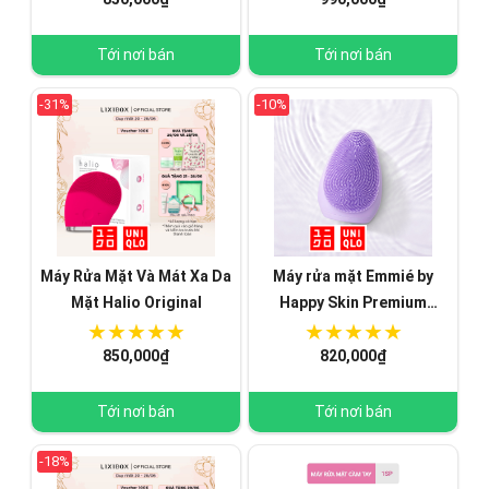
thương hiệu Nhật Bản
Tới nơi bán
Tới nơi bán
-31%
-10%
Máy Rửa Mặt Và Mát Xa Da
Máy rửa mặt Emmié by
Mặt Halio Original
Happy Skin Premium
Cleansing Brush
850,000₫
820,000₫
Tới nơi bán
Tới nơi bán
-18%