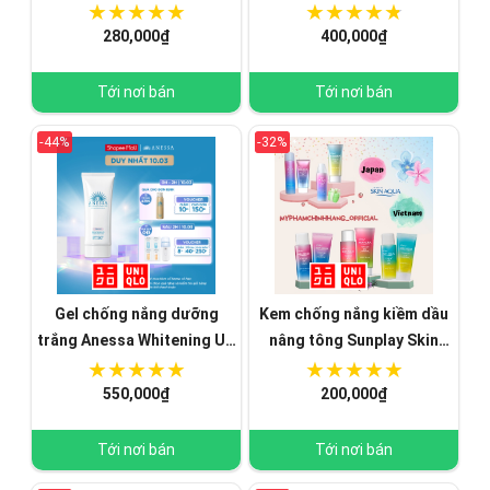
Intensive Triple Care
da dầu da mụn
Sunscreen SPF50+
280,000₫
400,000₫
Tới nơi bán
Tới nơi bán
-44%
-32%
Gel chống nắng dưỡng
Kem chống nắng kiềm dầu
trắng Anessa Whitening UV
nâng tông Sunplay Skin
Sunscreen Gel 90g
Aqua Tone Up UV Milk 50g
550,000₫
200,000₫
Tới nơi bán
Tới nơi bán