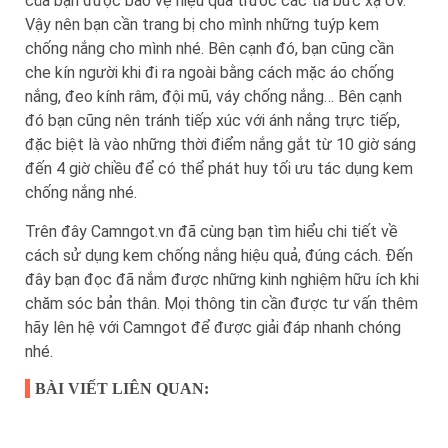
của bạn được bảo vệ hiệu quả trước các tia bức xạ UV.
Vậy nên bạn cần trang bị cho mình những tuýp kem
chống nắng cho mình nhé. Bên cạnh đó, bạn cũng cần
che kín người khi đi ra ngoài bằng cách mặc áo chống
nắng, đeo kính râm, đội mũ, váy chống nắng… Bên cạnh
đó bạn cũng nên tránh tiếp xúc với ánh nắng trực tiếp,
đặc biệt là vào những thời điểm nắng gắt từ 10 giờ sáng
đến 4 giờ chiều để có thể phát huy tối ưu tác dụng kem
chống nắng nhé.
Trên đây Camngot.vn đã cùng bạn tìm hiểu chi tiết về
cách sử dụng kem chống nắng hiệu quả, đúng cách. Đến
đây bạn đọc đã nắm được những kinh nghiệm hữu ích khi
chăm sóc bản thân. Mọi thông tin cần được tư vấn thêm
hãy lên hệ với Camngot để được giải đáp nhanh chóng
nhé.
BÀI VIẾT LIÊN QUAN: