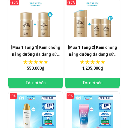
-35%
-35%
[Mua 1 Tặng 1] Kem chống
[Mua 1 Tặng 2] Kem chống
nắng dưỡng da dạng sữa
nắng dưỡng da dạng sữa
bảo vệ hoàn hảo Anessa
bảo vệ hoàn hảo Anessa
Gold Milk 20ml
Gold Milk 60ml Tặng 2
550,000₫
1,235,000₫
Anessa Gold Milk 20ml
Tới nơi bán
Tới nơi bán
-9%
-9%