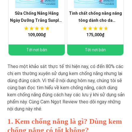
Sữa Chống Nắng Hằng
Tinh chất chống nắng nâng
Ngày Dưỡng Trắng Sunplay
tông dành cho da
Skin Aqua Clear White SPF
khô/thường Sunplay Skin
50+, PA++++ (25g)
Aqua Tone Up UV Essence
109,000₫
175,000₫
Lavender SPF50+ PA++++
(50g)
Tới nơi bán
Tới nơi bán
Theo một khảo sát thực tế thì hiện nay, có đến 80% các
chị em thường xuyên sử dụng kem chống nắng nhưng lại
dùng đúng cách. Vì thế ở nội dung hôm nay, chúng tôi sẽ
cùng bạn đọc tìm hiểu về kem chống nắng, cách dùng
kem chống nắng đúng cách hay các lưu ý khi sử dụng sản
phẩm này. Cùng Cam Ngọt Review theo dõi ngay những
nội dung này nhé.
1. Kem chống nắng là gì? Dùng kem
chống nắng có tốt không?