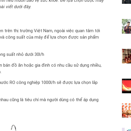
a đình nếu muốn bảo vệ sức khỏe. Để lựa chọn được máy
i viết dưới đây.
n trên thị trường Việt Nam, ngoài việc quan tâm tới
o và công suất của máy để lựa chọn được sản phẩm
ng suất nhỏ dưới 30l/h
 bán đồ ăn hoặc gia đình có nhu cầu sử dụng nhiều,
.
c nước RO công nghiệp 1000l/h sẽ được lựa chọn lắp
 nhau cũng là tiêu chí mà người dùng có thể áp dụng