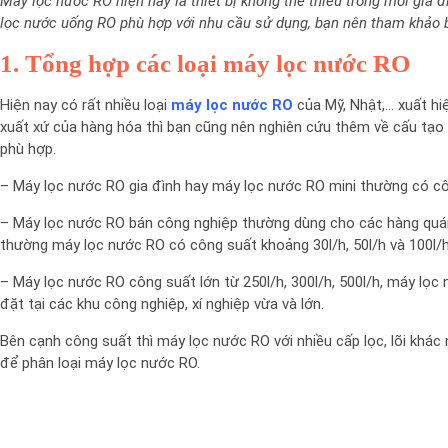
Máy lọc nước RO hiện nay là thiết bị không thể thiếu trong mỗi gi
lọc nước uống RO phù hợp với nhu cầu sử dụng, bạn nên tham khảo bà
1. Tổng hợp các loại máy lọc nước RO
Hiện nay có rất nhiều loại
máy lọc nước RO
của Mỹ, Nhật,… xuất hiệ
xuất xứ của hàng hóa thì bạn cũng nên nghiên cứu thêm về cấu tạ
phù hợp.
– Máy lọc nước RO gia đình hay máy lọc nước RO mini thường có cô
– Máy lọc nước RO bán công nghiệp thường dùng cho các hàng quán
thường máy lọc nước RO có công suất khoảng 30l/h, 50l/h và 100l/h
– Máy lọc nước RO công suất lớn từ 250l/h, 300l/h, 500l/h, máy lọ
đặt tại các khu công nghiệp, xí nghiệp vừa và lớn.
Bên cạnh công suất thì máy lọc nước RO với nhiều cấp lọc, lõi khác
để phân loại máy lọc nước RO.