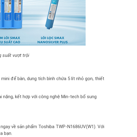
 suất vượt trội
ni để bàn, dung tích bình chứa 5 lít nhỏ gọn, thiết
ại nặng, kết hợp với công nghệ Min-tech bổ sung
iểu ngay về sản phẩm Toshiba TWP-N1686UV(W1). Với
ủa bạn.