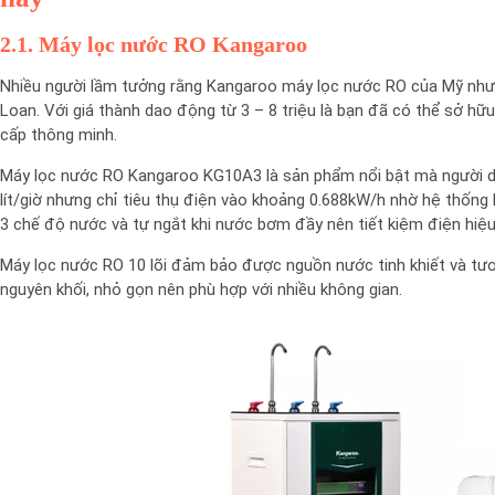
2.1. Máy lọc nước RO Kangaroo
Nhiều người lầm tưởng rằng Kangaroo máy lọc nước RO của Mỹ nhưn
Loan. Với giá thành dao động từ 3 – 8 triệu là bạn đã có thể sở hữ
cấp thông minh.
Máy lọc nước RO Kangaroo KG10A3 là sản phẩm nổi bật mà người dùn
lít/giờ nhưng chỉ tiêu thụ điện vào khoảng 0.688kW/h nhờ hệ thống l
3 chế độ nước và tự ngắt khi nước bơm đầy nên tiết kiệm điện hiệu
Máy lọc nước RO 10 lõi đảm bảo được nguồn nước tinh khiết và tươi
nguyên khối, nhỏ gọn nên phù hợp với nhiều không gian.