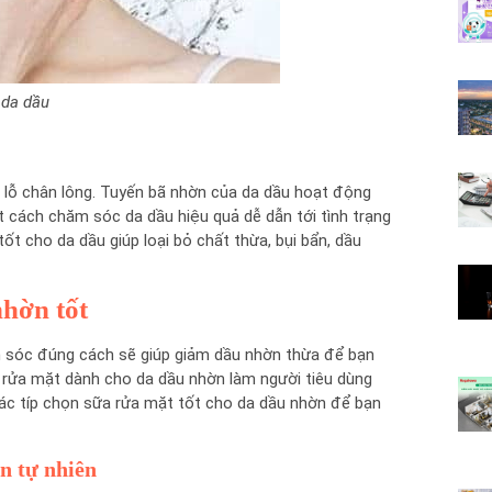
 da dầu
 lỗ chân lông. Tuyến bã nhờn của da dầu hoạt động
 cách chăm sóc da dầu hiệu quả dễ dẫn tới tình trạng
t cho da dầu giúp loại bỏ chất thừa, bụi bẩn, dầu
nhờn tốt
m sóc đúng cách sẽ giúp giảm dầu nhờn thừa để bạn
a rửa mặt dành cho da dầu nhờn làm người tiêu dùng
c típ chọn sữa rửa mặt tốt cho da dầu nhờn để bạn
n tự nhiên