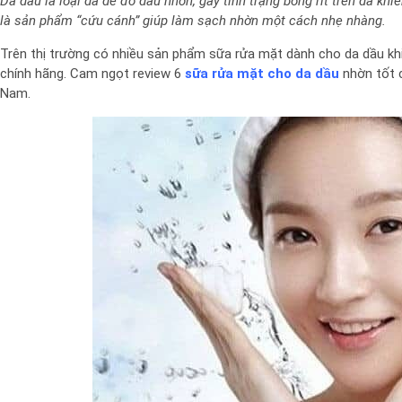
Da dầu là loại da dễ đổ dầu nhờn, gây tình trạng bóng rít trên da k
là sản phẩm “cứu cánh” giúp làm sạch nhờn một cách nhẹ nhàng.
Trên thị trường có nhiều sản phẩm sữa rửa mặt dành cho da dầu k
chính hãng. Cam ngọt review 6
sữa rửa mặt cho da dầu
nhờn tốt c
Nam.