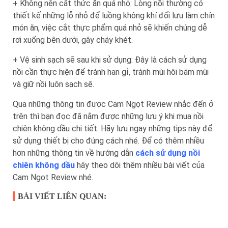
+ Không nên cắt thức ăn quá nhỏ: Lòng nồi thường có
thiết kế những lỗ nhỏ để luồng không khí đối lưu làm chín
món ăn, việc cắt thực phẩm quá nhỏ sẽ khiến chúng dễ
rơi xuống bên dưới, gây cháy khét.
+ Vệ sinh sạch sẽ sau khi sử dụng: Đây là cách sử dụng
nồi cần thực hiện để tránh han gỉ, tránh mùi hôi bám mùi
và giữ nồi luôn sạch sẽ.
Qua những thông tin được Cam Ngọt Review nhắc đến ở
trên thì bạn đọc đã nắm được những lưu ý khi mua nồi
chiên không dầu chi tiết. Hãy lưu ngay những tips này để
sử dụng thiết bị cho đúng cách nhé. Để có thêm nhiều
hơn những thông tin về hướng dẫn
cách sử dụng nồi
chiên không dầu
hãy theo dõi thêm nhiều bài viết của
Cam Ngọt Review nhé.
BÀI VIẾT LIÊN QUAN: