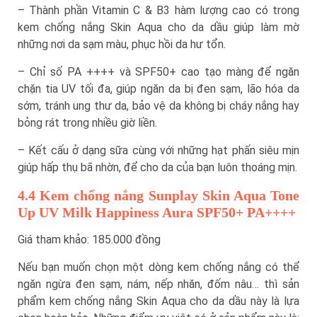
– Thành phần Vitamin C & B3 hàm lượng cao có trong
kem chống nắng Skin Aqua cho da dầu giúp làm mờ
những nơi da sạm màu, phục hồi da hư tổn.
– Chỉ số PA ++++ và SPF50+ cao tạo màng để ngăn
chặn tia UV tối đa, giúp ngăn da bị đen sạm, lão hóa da
sớm, tránh ung thư da, bảo vệ da không bị cháy nắng hay
bỏng rát trong nhiều giờ liền.
– Kết cấu ở dạng sữa cùng với những hạt phấn siêu mịn
giúp hấp thụ bã nhờn, để cho da của bạn luôn thoáng mịn.
4.4 Kem chống nắng Sunplay Skin Aqua Tone
Up UV Milk Happiness Aura SPF50+ PA++++
Giá tham khảo: 185.000 đồng
Nếu bạn muốn chọn một dòng kem chống nắng có thể
ngăn ngừa đen sạm, nám, nếp nhăn, đốm nâu… thì sản
phẩm kem chống nắng Skin Aqua cho da dầu này là lựa