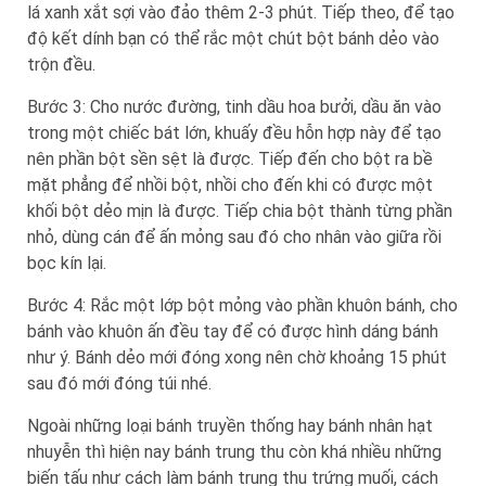
lá xanh xắt sợi vào đảo thêm 2-3 phút. Tiếp theo, để tạo
độ kết dính bạn có thể rắc một chút bột bánh dẻo vào
trộn đều.
Bước 3: Cho nước đường, tinh dầu hoa bưởi, dầu ăn vào
trong một chiếc bát lớn, khuấy đều hỗn hợp này để tạo
nên phần bột sền sệt là được. Tiếp đến cho bột ra bề
mặt phẳng để nhồi bột, nhồi cho đến khi có được một
khối bột dẻo mịn là được. Tiếp chia bột thành từng phần
nhỏ, dùng cán để ấn mỏng sau đó cho nhân vào giữa rồi
bọc kín lại.
Bước 4: Rắc một lớp bột mỏng vào phần khuôn bánh, cho
bánh vào khuôn ấn đều tay để có được hình dáng bánh
như ý. Bánh dẻo mới đóng xong nên chờ khoảng 15 phút
sau đó mới đóng túi nhé.
Ngoài những loại bánh truyền thống hay bánh nhân hạt
nhuyễn thì hiện nay bánh trung thu còn khá nhiều những
biến tấu như cách làm bánh trung thu trứng muối, cách