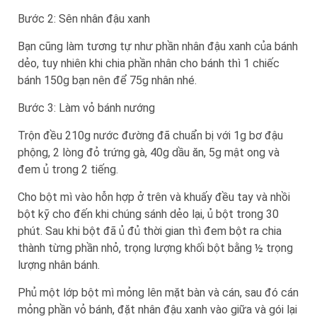
Bước 2: Sên nhân đậu xanh
Bạn cũng làm tương tự như phần nhân đậu xanh của bánh
dẻo, tuy nhiên khi chia phần nhân cho bánh thì 1 chiếc
bánh 150g bạn nên để 75g nhân nhé.
Bước 3: Làm vỏ bánh nướng
Trộn đều 210g nước đường đã chuẩn bị với 1g bơ đậu
phộng, 2 lòng đỏ trứng gà, 40g dầu ăn, 5g mật ong và
đem ủ trong 2 tiếng.
Cho bột mì vào hỗn hợp ở trên và khuấy đều tay và nhồi
bột kỹ cho đến khi chúng sánh dẻo lại, ủ bột trong 30
phút. Sau khi bột đã ủ đủ thời gian thì đem bột ra chia
thành từng phần nhỏ, trọng lượng khối bột bằng ½ trọng
lượng nhân bánh.
Phủ một lớp bột mì mỏng lên mặt bàn và cán, sau đó cán
mỏng phần vỏ bánh, đặt nhân đậu xanh vào giữa và gói lại