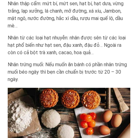
Nhân thập cẩm: mứt bí, mứt sen, hạt bí, hạt dưa, vừng
trắng, lạp xưởng, lá chanh, mỡ đường, xá xíu, Jambon,
mật ngô, nước đường, hắc xì dầu, rượu mai quế lộ, dầu
mè…
Nhân từ các loại hạt nhuyễn: nhân được sên từ các loại
hạt phổ biến như hạt sen, đậu xanh, đậu đỏ… Ngoài ra
còn có cả bột trà xanh, cacao, hoa quả…
Nhân trứng muối: Nếu muốn ăn bánh có phần nhân trứng
muối béo ngậy thì bẹn cần chuẩn bị trước từ 20 – 30
ngày.