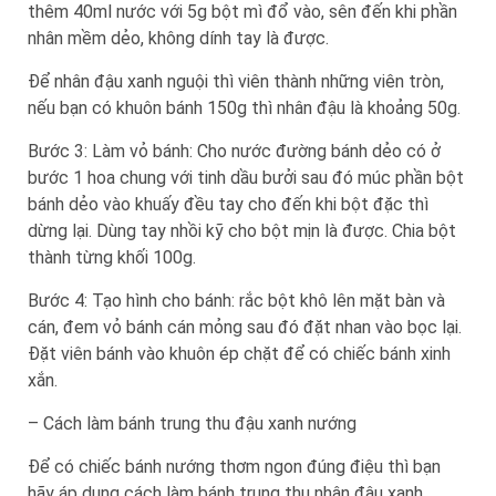
thêm 40ml nước với 5g bột mì đổ vào, sên đến khi phần
nhân mềm dẻo, không dính tay là được.
Để nhân đậu xanh nguội thì viên thành những viên tròn,
nếu bạn có khuôn bánh 150g thì nhân đậu là khoảng 50g.
Bước 3: Làm vỏ bánh: Cho nước đường bánh dẻo có ở
bước 1 hoa chung với tinh dầu bưởi sau đó múc phần bột
bánh dẻo vào khuấy đều tay cho đến khi bột đặc thì
dừng lại. Dùng tay nhồi kỹ cho bột mịn là được. Chia bột
thành từng khối 100g.
Bước 4: Tạo hình cho bánh: rắc bột khô lên mặt bàn và
cán, đem vỏ bánh cán mỏng sau đó đặt nhan vào bọc lại.
Đặt viên bánh vào khuôn ép chặt để có chiếc bánh xinh
xắn.
– Cách làm bánh trung thu đậu xanh nướng
Để có chiếc bánh nướng thơm ngon đúng điệu thì bạn
hãy áp dụng cách làm bánh trung thu nhân đậu xanh