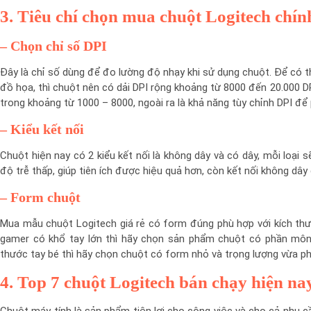
3. Tiêu chí chọn mua chuột Logitech chí
–
Chọn chỉ số DPI
Đây là chỉ số dùng để đo lường độ nhạy khi sử dụng chuột. Để có 
đồ họa, thì chuột nên có dải DPI rộng khoảng từ 8000 đến 20.000 
trong khoảng từ 1000 – 8000, ngoài ra là khả năng tùy chỉnh DPI để
–
Kiểu kết nối
Chuột hiện nay có 2 kiểu kết nối là không dây và có dây, mỗi loại
độ trễ thấp, giúp tiên ích được hiệu quả hơn, còn kết nối không dây
–
Form chuột
Mua mẫu chuột Logitech giá rẻ có form đúng phù hợp với kích thư
gamer có khổ tay lớn thì hãy chọn sản phẩm chuột có phần mông
thước tay bé thì hãy chọn chuột có form nhỏ và trọng lượng vừa ph
4. Top 7 chuột Logitech bán chạy hiện na