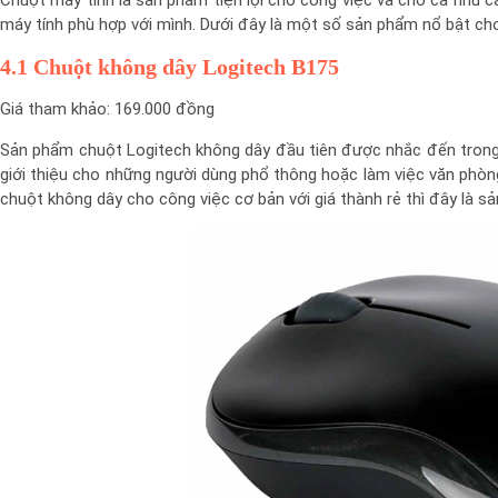
Chuột máy tính là sản phẩm tiện lợi cho công việc và cho cả nhu c
máy tính phù hợp với mình. Dưới đây là một số sản phẩm nổ bật c
4.1 Chuột không dây Logitech B175
Giá tham khảo: 169.000 đồng
Sản phẩm chuột Logitech không dây đầu tiên được nhắc đến trong
giới thiệu cho những người dùng phổ thông hoặc làm việc văn ph
chuột không dây cho công việc cơ bản với giá thành rẻ thì đây là s