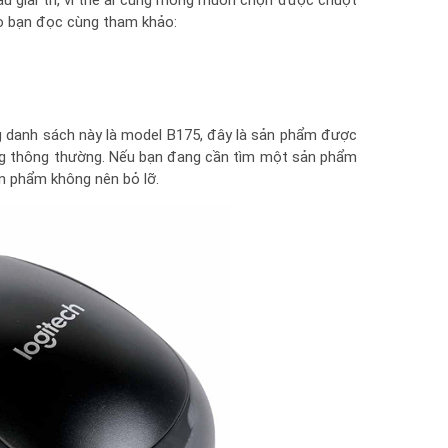
ầu giải trí, vì thế ai cũng mong muốn chọn được chuột
ho bạn đọc cùng tham khảo:
 danh sách này là model B175, đây là sản phẩm được
òng thông thường. Nếu bạn đang cần tìm một sản phẩm
ản phẩm không nên bỏ lỡ.