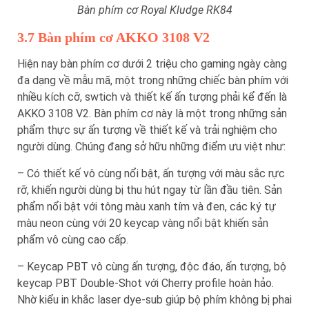
Bàn phím cơ Royal Kludge RK84
3.7 Bàn phím cơ AKKO 3108 V2
Hiện nay bàn phím cơ dưới 2 triệu cho gaming ngày càng
đa dạng về mẫu mã, một trong những chiếc bàn phím với
nhiều kích cỡ, swtich và thiết kế ấn tượng phải kể đến là
AKKO 3108 V2. Bàn phím cơ này là một trong những sản
phẩm thực sự ấn tượng về thiết kế và trải nghiệm cho
người dùng. Chúng đang sở hữu những điểm ưu việt như:
– Có thiết kế vô cùng nổi bật, ấn tượng với màu sắc rực
rỡ, khiến người dùng bị thu hút ngay từ lần đầu tiên. Sản
phẩm nổi bật với tông màu xanh tím và đen, các ký tự
màu neon cùng với 20 keycap vàng nổi bật khiến sản
phẩm vô cùng cao cấp.
– Keycap PBT vô cùng ấn tượng, độc đáo, ấn tượng, bộ
keycap PBT Double-Shot với Cherry profile hoàn hảo.
Nhờ kiểu in khắc laser dye-sub giúp bộ phím không bị phai